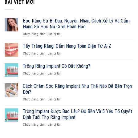
BÀI VIẾT MỚI
Tố
Quyết
Định
Tuổi
Bọc Răng Sứ Bị Đau: Nguyên Nhân, Cách Xử Lý Và Cẩm
Thọ
Nang Sở Hữu Nụ Cười Hoàn Hảo
Răng
ở
Implant
Chức năng bình luận bị tắt
Bọc
Răng
Tẩy Trắng Răng: Cẩm Nang Toàn Diện Từ A-Z
Sứ
ở
Chức năng bình luận bị tắt
Bị
Tẩy
Đau:
Trắng
Trồng Răng Implant Có Đắt Không?
Nguyên
Răng:
Nhân,
ở
Chức năng bình luận bị tắt
Cẩm
Cách
Trồng
Nang
Xử
Răng
Toàn
Cách Chăm Sóc Răng Implant Như Thế Nào Để Bền Trọn
Lý
Implant
Diện
Đời?
Và
Có
Từ
Cẩm
ở
Chức năng bình luận bị tắt
Đắt
A-
Nang
Cách
Không?
Z
Sở
Chăm
Trồng Implant Được Bao Lâu? Độ Bền Và 5 Yếu Tố Quyết
Hữu
Sóc
Định Tuổi Thọ Răng Implant
Nụ
Răng
Cười
ở
Chức năng bình luận bị tắt
Implant
Hoàn
Trồng
Như
Hảo
Implant
Thế