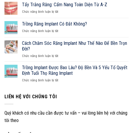
Răng
Tẩy Trắng Răng: Cẩm Nang Toàn Diện Từ A-Z
Sứ
ở
Chức năng bình luận bị tắt
Bị
Tẩy
Đau:
Trắng
Trồng Răng Implant Có Đắt Không?
Nguyên
Răng:
Nhân,
ở
Chức năng bình luận bị tắt
Cẩm
Cách
Trồng
Nang
Xử
Răng
Toàn
Cách Chăm Sóc Răng Implant Như Thế Nào Để Bền Trọn
Lý
Implant
Diện
Đời?
Và
Có
Từ
Cẩm
ở
Chức năng bình luận bị tắt
Đắt
A-
Nang
Cách
Không?
Z
Sở
Chăm
Trồng Implant Được Bao Lâu? Độ Bền Và 5 Yếu Tố Quyết
Hữu
Sóc
Định Tuổi Thọ Răng Implant
Nụ
Răng
Cười
ở
Chức năng bình luận bị tắt
Implant
Hoàn
Trồng
Như
Hảo
Implant
Thế
Được
LIÊN HỆ VỚI CHÚNG TÔI
Nào
Bao
Để
Lâu?
Bền
Độ
Trọn
Quý khách có nhu cầu cần được tư vấn – vui lòng liên hệ với chúng
Bền
Đời?
tôi theo
Và
5
Yếu