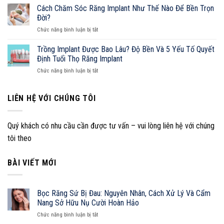
Răng
Toàn
Cách Chăm Sóc Răng Implant Như Thế Nào Để Bền Trọn
Lý
Implant
Diện
Đời?
Và
Có
Từ
Cẩm
ở
Chức năng bình luận bị tắt
Đắt
A-
Nang
Cách
Không?
Z
Sở
Chăm
Trồng Implant Được Bao Lâu? Độ Bền Và 5 Yếu Tố Quyết
Hữu
Sóc
Định Tuổi Thọ Răng Implant
Nụ
Răng
Cười
ở
Chức năng bình luận bị tắt
Implant
Hoàn
Trồng
Như
Hảo
Implant
Thế
Được
LIÊN HỆ VỚI CHÚNG TÔI
Nào
Bao
Để
Lâu?
Bền
Độ
Trọn
Quý khách có nhu cầu cần được tư vấn – vui lòng liên hệ với chúng
Bền
Đời?
tôi theo
Và
5
Yếu
BÀI VIẾT MỚI
Tố
Quyết
Định
Tuổi
Bọc Răng Sứ Bị Đau: Nguyên Nhân, Cách Xử Lý Và Cẩm
Thọ
Nang Sở Hữu Nụ Cười Hoàn Hảo
Răng
ở
Implant
Chức năng bình luận bị tắt
Bọc