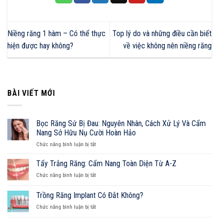
Niềng răng 1 hàm – Có thể thực
Top lý do và những điều cần biết
hiện được hay không?
về việc không nên niềng răng
BÀI VIẾT MỚI
Bọc Răng Sứ Bị Đau: Nguyên Nhân, Cách Xử Lý Và Cẩm
Nang Sở Hữu Nụ Cười Hoàn Hảo
ở
Chức năng bình luận bị tắt
Bọc
Răng
Tẩy Trắng Răng: Cẩm Nang Toàn Diện Từ A-Z
Sứ
ở
Chức năng bình luận bị tắt
Bị
Tẩy
Đau:
Trắng
Trồng Răng Implant Có Đắt Không?
Nguyên
Răng:
Nhân,
ở
Chức năng bình luận bị tắt
Cẩm
Cách
Trồng
Nang
Xử