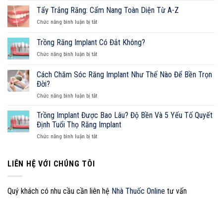
Răng
Tẩy Trắng Răng: Cẩm Nang Toàn Diện Từ A-Z
Sứ
ở
Chức năng bình luận bị tắt
Bị
Tẩy
Đau:
Trắng
Trồng Răng Implant Có Đắt Không?
Nguyên
Răng:
Nhân,
ở
Chức năng bình luận bị tắt
Cẩm
Cách
Trồng
Nang
Xử
Răng
Toàn
Cách Chăm Sóc Răng Implant Như Thế Nào Để Bền Trọn
Lý
Implant
Diện
Đời?
Và
Có
Từ
Cẩm
ở
Chức năng bình luận bị tắt
Đắt
A-
Nang
Cách
Không?
Z
Sở
Chăm
Trồng Implant Được Bao Lâu? Độ Bền Và 5 Yếu Tố Quyết
Hữu
Sóc
Định Tuổi Thọ Răng Implant
Nụ
Răng
Cười
ở
Chức năng bình luận bị tắt
Implant
Hoàn
Trồng
Như
Hảo
Implant
Thế
Được
LIÊN HỆ VỚI CHÚNG TÔI
Nào
Bao
Để
Lâu?
Bền
Độ
Trọn
Quý khách có nhu cầu cần liên hệ
Nhà Thuốc Online
tư vấn
Bền
Đời?
Và
5
Yếu