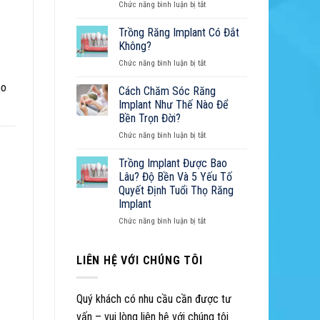
ở
Chức năng bình luận bị tắt
Đau:
Tẩy
Nguyên
Trắng
Trồng Răng Implant Có Đắt
Nhân,
Răng:
Cách
Không?
Cẩm
Xử
ở
Chức năng bình luận bị tắt
Nang
Lý
Trồng
Toàn
Và
ho
Răng
Cách Chăm Sóc Răng
Diện
Cẩm
Implant
Từ
Implant Như Thế Nào Để
Nang
Có
A-
Sở
Bền Trọn Đời?
Đắt
Z
Hữu
ở
Chức năng bình luận bị tắt
Không?
Nụ
Cách
Cười
Chăm
Trồng Implant Được Bao
Hoàn
Sóc
Lâu? Độ Bền Và 5 Yếu Tố
Hảo
Răng
Quyết Định Tuổi Thọ Răng
Implant
Implant
Như
Thế
ở
Chức năng bình luận bị tắt
Nào
Trồng
Để
Implant
Bền
Được
LIÊN HỆ VỚI CHÚNG TÔI
Trọn
Bao
Đời?
Lâu?
Độ
Quý khách có nhu cầu cần được tư
Bền
vấn – vui lòng liên hệ với chúng tôi
Và