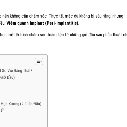
ạo nên không cần chăm sóc. Thực tế, mặc dù không bị sâu răng, nhưng
iều:
Viêm quanh Implant (Peri-implantitis)
.
ạn một lộ trình chăm sóc toàn diện từ những giờ đầu sau phẫu thuật c
ệt So Với Răng Thật?
 Giờ Đầu)
m
ch Hợp Xương (2 Tuần Đầu)
để”