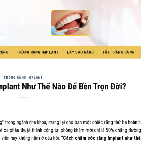
RĂNG
TRỒNG RĂNG IMPLANT
LẤY CAO RĂNG
TẨY TRẮNG RĂNG
TRỒNG RĂNG IMPLANT
plant Như Thế Nào Để Bền Trọn Đời?
” trong ngành nha khoa, mang lại cho bạn một chiếc răng thứ ba hoàn 
ột ca phẫu thuật thành công tại phòng khám mới chỉ là 50% chặng đường
h viễn hay không nằm ở câu hỏi:
“Cách chăm sóc răng Implant như thế