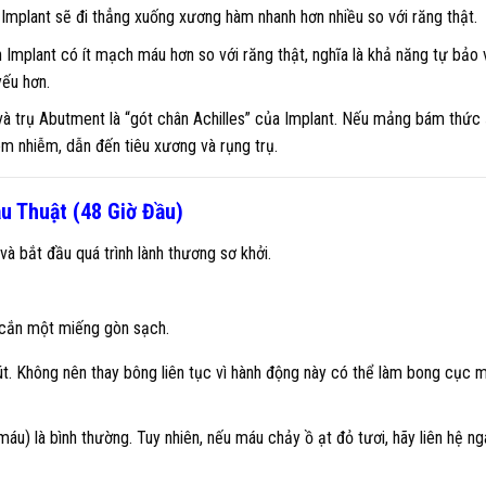
Implant sẽ đi thẳng xuống xương hàm nhanh hơn nhiều so với răng thật.
Implant có ít mạch máu hơn so với răng thật, nghĩa là khả năng tự bảo 
yếu hơn.
và trụ Abutment là “gót chân Achilles” của Implant. Nếu mảng bám thức
iêm nhiễm, dẫn đến tiêu xương và rụng trụ.
u Thuật (48 Giờ Đầu)
và bắt đầu quá trình lành thương sơ khởi.
o cắn một miếng gòn sạch.
. Không nên thay bông liên tục vì hành động này có thể làm bong cục 
u) là bình thường. Tuy nhiên, nếu máu chảy ồ ạt đỏ tươi, hãy liên hệ ng