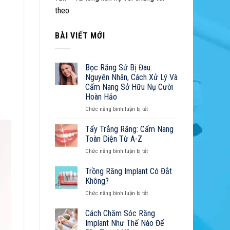
5
theo
Yếu
Tố
Quyết
BÀI VIẾT MỚI
Định
Tuổi
Thọ
Bọc Răng Sứ Bị Đau:
Răng
Nguyên Nhân, Cách Xử Lý Và
Implant
Cẩm Nang Sở Hữu Nụ Cười
Hoàn Hảo
ở
Chức năng bình luận bị tắt
Bọc
Răng
Tẩy Trắng Răng: Cẩm Nang
Sứ
Toàn Diện Từ A-Z
Bị
ở
Chức năng bình luận bị tắt
Đau:
Tẩy
Nguyên
Trắng
Trồng Răng Implant Có Đắt
Nhân,
Răng:
Cách
Không?
Cẩm
Xử
ở
Chức năng bình luận bị tắt
Nang
Lý
Trồng
Toàn
Và
Răng
Cách Chăm Sóc Răng
Diện
Cẩm
Implant
Từ
Implant Như Thế Nào Để
Nang
Có
A-