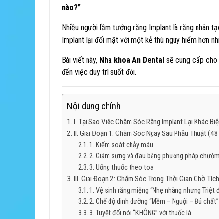
nào?”
Nhiều người lầm tưởng răng Implant là răng nhân t
Implant lại đối mặt với một kẻ thù nguy hiểm hơn nh
Bài viết này,
Nha khoa An Dental
sẽ cung cấp cho b
đến việc duy trì suốt đời.
Nội dung chính
I. Tại Sao Việc Chăm Sóc Răng Implant Lại Khác Bi
II. Giai Đoạn 1: Chăm Sóc Ngay Sau Phẫu Thuật (48
1. Kiểm soát chảy máu
2. Giảm sưng và đau bằng phương pháp chườ
3. Uống thuốc theo toa
III. Giai Đoạn 2: Chăm Sóc Trong Thời Gian Chờ Tí
1. Vệ sinh răng miệng “Nhẹ nhàng nhưng Triệt 
2. Chế độ dinh dưỡng “Mềm – Nguội – Đủ chất”
3. Tuyệt đối nói “KHÔNG” với thuốc lá