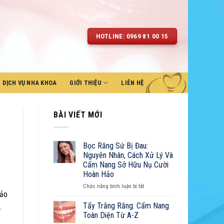
HOTLINE: 0969 81 00 15
DỊCH VỤ NHA KHOA
GIỚI THIỆU
LIÊN HỆ
BÀI VIẾT MỚI
Bọc Răng Sứ Bị Đau:
Nguyên Nhân, Cách Xử Lý Và
Cẩm Nang Sở Hữu Nụ Cười
Hoàn Hảo
ở
Chức năng bình luận bị tắt
hảo
Bọc
Răng
Tẩy Trắng Răng: Cẩm Nang
.
Sứ
Toàn Diện Từ A-Z
Bị