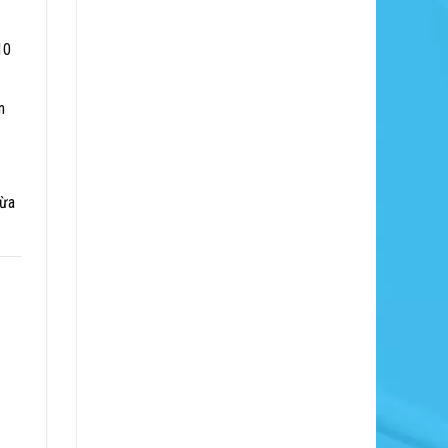
10
n
gừa