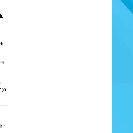
h.
ch
ng.
a
 bạn
như