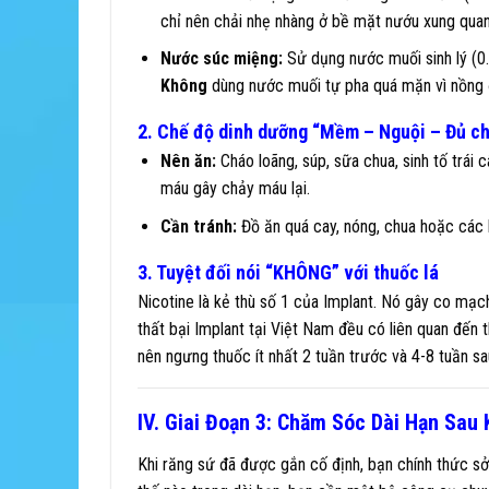
chỉ nên chải nhẹ nhàng ở bề mặt nướu xung quanh
Nước súc miệng:
Sử dụng nước muối sinh lý (0
Không
dùng nước muối tự pha quá mặn vì nồng đ
2. Chế độ dinh dưỡng “Mềm – Nguội – Đủ ch
Nên ăn:
Cháo loãng, súp, sữa chua, sinh tố trái
máu gây chảy máu lại.
Cần tránh:
Đồ ăn quá cay, nóng, chua hoặc các l
3. Tuyệt đối nói “KHÔNG” với thuốc lá
Nicotine là kẻ thù số 1 của Implant. Nó gây co mạ
thất bại Implant tại Việt Nam đều có liên quan đến 
nên ngưng thuốc ít nhất 2 tuần trước và 4-8 tuần sa
IV. Giai Đoạn 3: Chăm Sóc Dài Hạn Sau
Khi răng sứ đã được gắn cố định, bạn chính thức sở