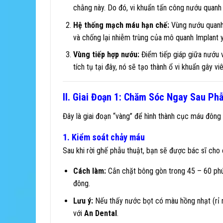
chằng này. Do đó, vi khuẩn tấn công nướu quanh 
Hệ thống mạch máu hạn chế:
Vùng nướu quanh 
và chống lại nhiễm trùng của mô quanh Implant 
Vùng tiếp hợp nướu:
Điểm tiếp giáp giữa nướu 
tích tụ tại đây, nó sẽ tạo thành ổ vi khuẩn gây v
II. Giai Đoạn 1: Chăm Sóc Ngay Sau Phẫ
Đây là giai đoạn “vàng” để hình thành cục máu đông 
1. Kiểm soát chảy máu
Sau khi rời ghế phẫu thuật, bạn sẽ được bác sĩ ch
Cách làm:
Cắn chặt bông gòn trong 45 – 60 phút
đông.
Lưu ý:
Nếu thấy nước bọt có màu hồng nhạt (rỉ má
với
An Dental
.