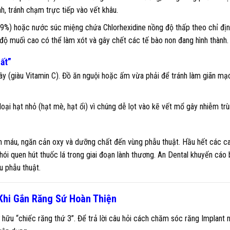
, tránh chạm trực tiếp vào vết khâu.
.9%) hoặc nước súc miệng chứa Chlorhexidine nồng độ thấp theo chỉ địn
ộ muối cao có thể làm xót và gây chết các tế bào non đang hình thành.
ất”
 cây (giàu Vitamin C). Đồ ăn nguội hoặc ấm vừa phải để tránh làm giãn mạ
oại hạt nhỏ (hạt mè, hạt ổi) vì chúng dễ lọt vào kẽ vết mổ gây nhiễm trù
ch máu, ngăn cản oxy và dưỡng chất đến vùng phẫu thuật. Hầu hết các c
thói quen hút thuốc lá trong giai đoạn lành thương. An Dental khuyến cáo
u phẫu thuật.
 Khi Gắn Răng Sứ Hoàn Thiện
 hữu “chiếc răng thứ 3”. Để trả lời câu hỏi cách chăm sóc răng Implant 