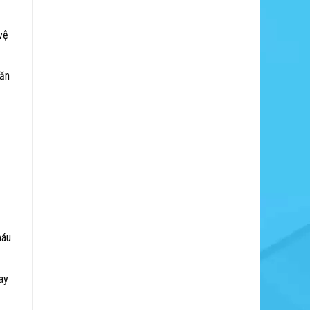
vệ
 ăn
máu
ay