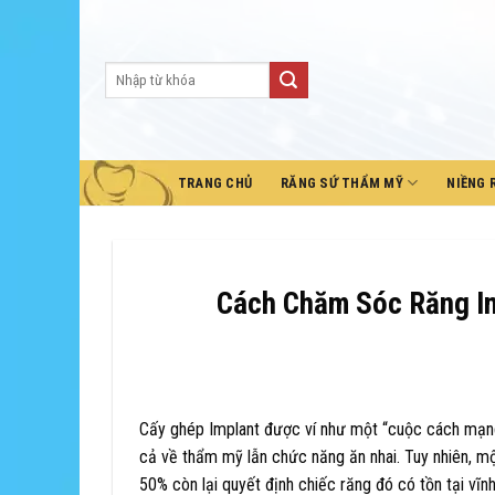
Skip
to
content
TRANG CHỦ
RĂNG SỨ THẨM MỸ
NIỀNG 
Cách Chăm Sóc Răng Im
Cấy ghép Implant được ví như một “cuộc cách mạng
cả về thẩm mỹ lẫn chức năng ăn nhai. Tuy nhiên, m
50% còn lại quyết định chiếc răng đó có tồn tại vĩn