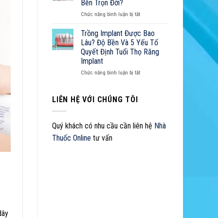
Sở
Bền Trọn Đời?
Đắt
Z
Hữu
ở
Chức năng bình luận bị tắt
Không?
Nụ
Cách
Cười
Chăm
Trồng Implant Được Bao
Hoàn
Sóc
Lâu? Độ Bền Và 5 Yếu Tố
Hảo
Răng
Quyết Định Tuổi Thọ Răng
Implant
Implant
Như
Thế
ở
Chức năng bình luận bị tắt
Nào
Trồng
Để
Implant
Bền
Được
LIÊN HỆ VỚI CHÚNG TÔI
Trọn
Bao
Đời?
Lâu?
Độ
Quý khách có nhu cầu cần liên hệ
Nhà
Bền
Thuốc Online
tư vấn
Và
5
Yếu
Tố
Quyết
Định
Tuổi
Thọ
Răng
dây
Implant