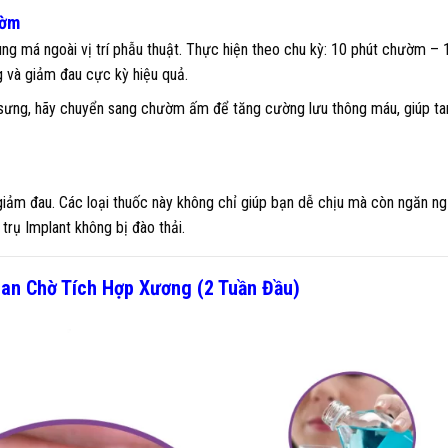
ườm
g má ngoài vị trí phẫu thuật. Thực hiện theo chu kỳ: 10 phút chườm – 
g và giảm đau cực kỳ hiệu quả.
sưng, hãy chuyển sang chườm ấm để tăng cường lưu thông máu, giúp ta
giảm đau. Các loại thuốc này không chỉ giúp bạn dễ chịu mà còn ngăn n
trụ Implant không bị đào thải.
Gian Chờ Tích Hợp Xương (2 Tuần Đầu)