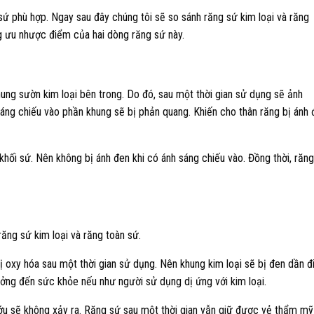
sứ phù hợp. Ngay sau đây chúng tôi sẽ so sánh răng sứ kim loại và răng
g ưu nhược điểm của hai dòng răng sứ này.
hung sườn kim loại bên trong. Do đó, sau một thời gian sử dụng sẽ ảnh
áng chiếu vào phần khung sẽ bị phản quang. Khiến cho thân răng bị ánh 
khối sứ. Nên không bị ánh đen khi có ánh sáng chiếu vào. Đồng thời, răn
răng sứ kim loại và răng toàn sứ.
ị oxy hóa sau một thời gian sử dụng. Nên khung kim loại sẽ bị đen dần đ
ởng đến sức khỏe nếu như người sử dụng dị ứng với kim loại.
ướu sẽ không xảy ra. Răng sứ sau một thời gian vẫn giữ được vẻ thẩm mỹ