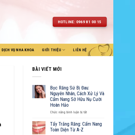
HOTLINE: 0969 81 00 15
DỊCH VỤ NHA KHOA
GIỚI THIỆU
LIÊN HỆ
BÀI VIẾT MỚI
Bọc Răng Sứ Bị Đau:
Nguyên Nhân, Cách Xử Lý Và
Cẩm Nang Sở Hữu Nụ Cười
Hoàn Hảo
ở
Chức năng bình luận bị tắt
Bọc
Răng
Tẩy Trắng Răng: Cẩm Nang
à
Sứ
Toàn Diện Từ A-Z
Bị