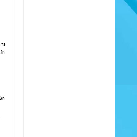
ướu.
oàn
 ăn