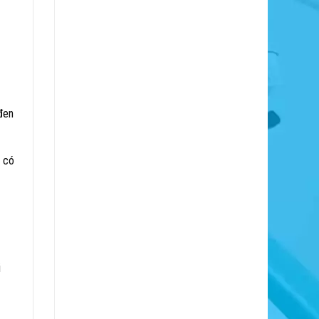
đen
g có
i