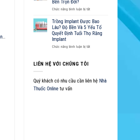
Sở
Bền Trọn Đời?
Đắt
Z
Hữu
ở
Chức năng bình luận bị tắt
Không?
Nụ
Cách
Cười
Chăm
Trồng Implant Được Bao
Hoàn
Sóc
Lâu? Độ Bền Và 5 Yếu Tố
Hảo
Răng
Quyết Định Tuổi Thọ Răng
Implant
an
…
Implant
Như
Thế
ở
Chức năng bình luận bị tắt
Nào
Trồng
Để
Implant
Bền
Được
LIÊN HỆ VỚI CHÚNG TÔI
Trọn
Bao
Đời?
Lâu?
Độ
Quý khách có nhu cầu cần liên hệ
Nhà
Bền
Thuốc Online
tư vấn
Và
5
Yếu
Tố
Quyết
Định
Tuổi
Thọ
Răng
Implant