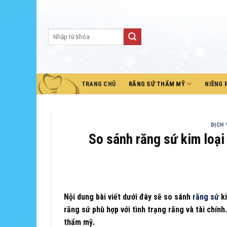
Skip
to
content
TRANG CHỦ
RĂNG SỨ THẨM MỸ
NIỀNG 
DỊCH 
So sánh răng sứ kim loại
Nội dung bài viết dưới đây sẽ so sánh
răng sứ
ki
răng sứ phù hợp với tình trạng răng và tài chín
thẩm mỹ.