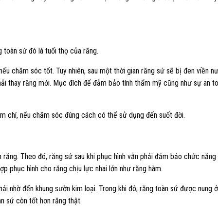
 toàn sứ đó là tuổi thọ của răng.
nếu chăm sóc tốt. Tuy nhiên, sau một thời gian răng sứ sẽ bị đen viền n
hải thay răng mới. Mục đích để đảm bảo tính thẩm mỹ cũng như sự an t
ậm chí, nếu chăm sóc đúng cách có thể sử dụng đến suốt đời.
h răng. Theo đó, răng sứ sau khi phục hình vẫn phải đảm bảo chức năng
hợp phục hình cho răng chịu lực nhai lớn như răng hàm.
hải nhờ đến khung sườn kim loại. Trong khi đó, răng toàn sứ được nung ở
n sứ còn tốt hơn răng thật.