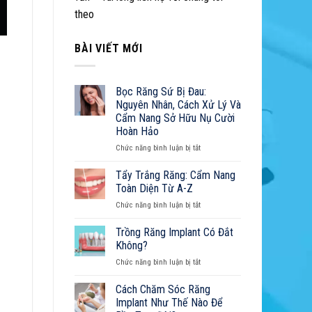
5
theo
Yếu
Tố
Quyết
BÀI VIẾT MỚI
Định
Tuổi
Thọ
Bọc Răng Sứ Bị Đau:
Răng
Nguyên Nhân, Cách Xử Lý Và
Implant
Cẩm Nang Sở Hữu Nụ Cười
Hoàn Hảo
ở
Chức năng bình luận bị tắt
Bọc
Răng
Tẩy Trắng Răng: Cẩm Nang
Sứ
Toàn Diện Từ A-Z
Bị
ở
Chức năng bình luận bị tắt
Đau:
Tẩy
Nguyên
Trắng
Trồng Răng Implant Có Đắt
Nhân,
Răng:
Cách
Không?
Cẩm
Xử
ở
Chức năng bình luận bị tắt
Nang
Lý
Trồng
Toàn
Và
Răng
Cách Chăm Sóc Răng
Diện
Cẩm
Implant
Từ
Implant Như Thế Nào Để
Nang
Có
A-