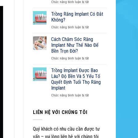
ở
Chức năng bình luận bị tắt
Đau:
Tẩy
Nguyên
Trắng
Trồng Răng Implant Có Đắt
Nhân,
Răng:
Cách
Không?
Cẩm
Xử
ở
Chức năng bình luận bị tắt
Nang
Lý
Trồng
Toàn
Và
Răng
Cách Chăm Sóc Răng
Diện
Cẩm
Implant
Từ
Implant Như Thế Nào Để
Nang
Có
A-
Sở
Bền Trọn Đời?
Đắt
Z
Hữu
ở
Chức năng bình luận bị tắt
Không?
Nụ
Cách
Cười
Chăm
Trồng Implant Được Bao
Hoàn
Sóc
Lâu? Độ Bền Và 5 Yếu Tố
Hảo
Răng
Quyết Định Tuổi Thọ Răng
Implant
Implant
Như
Thế
ở
Chức năng bình luận bị tắt
Nào
Trồng
Để
Implant
Bền
Được
LIÊN HỆ VỚI CHÚNG TÔI
Trọn
Bao
Đời?
Lâu?
Độ
Quý khách có nhu cầu cần được tư
Bền
vấn – vui lòng liên hệ với chúng tôi
Và