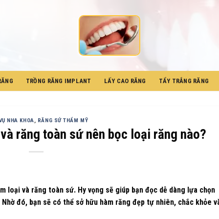
RĂNG
TRỒNG RĂNG IMPLANT
LẤY CAO RĂNG
TẨY TRẮNG RĂNG
VỤ NHA KHOA
,
RĂNG SỨ THẨM MỸ
 và răng toàn sứ nên bọc loại răng nào?
m loại và răng toàn sứ. Hy vọng sẽ giúp bạn đọc dễ dàng lựa chọn
h. Nhờ đó, bạn sẽ có thể sở hữu hàm răng đẹp tự nhiên, chắc khỏe v