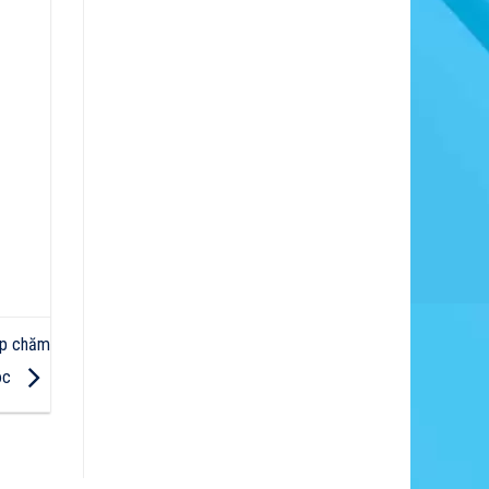
háp chăm
óc