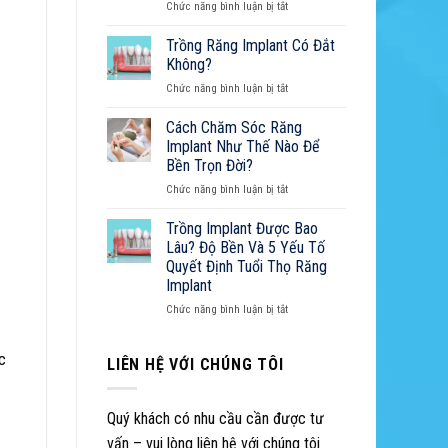
ở
Chức năng bình luận bị tắt
Đau:
Tẩy
Nguyên
Trắng
Trồng Răng Implant Có Đắt
Nhân,
Răng:
Cách
Không?
Cẩm
Xử
ở
Chức năng bình luận bị tắt
Nang
Lý
Trồng
Toàn
Và
Răng
Cách Chăm Sóc Răng
Diện
Cẩm
Implant
Từ
Implant Như Thế Nào Để
Nang
Có
A-
Sở
Bền Trọn Đời?
Đắt
Z
Hữu
ở
Chức năng bình luận bị tắt
Không?
Nụ
Cách
Cười
Chăm
Trồng Implant Được Bao
Hoàn
Sóc
Lâu? Độ Bền Và 5 Yếu Tố
Hảo
Răng
Quyết Định Tuổi Thọ Răng
Implant
Implant
Như
Thế
ở
Chức năng bình luận bị tắt
Nào
Trồng
Để
Implant
c
Bền
Được
LIÊN HỆ VỚI CHÚNG TÔI
Trọn
Bao
Đời?
Lâu?
Độ
Quý khách có nhu cầu cần được tư
Bền
vấn – vui lòng liên hệ với chúng tôi
Và