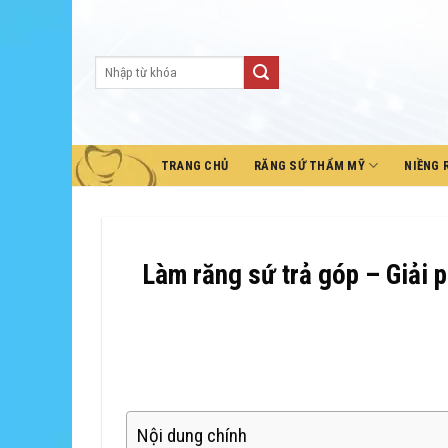
Skip
to
content
TRANG CHỦ
RĂNG SỨ THẨM MỸ
NIỀNG 
Làm răng sứ trả góp – Giải 
Nội dung chính