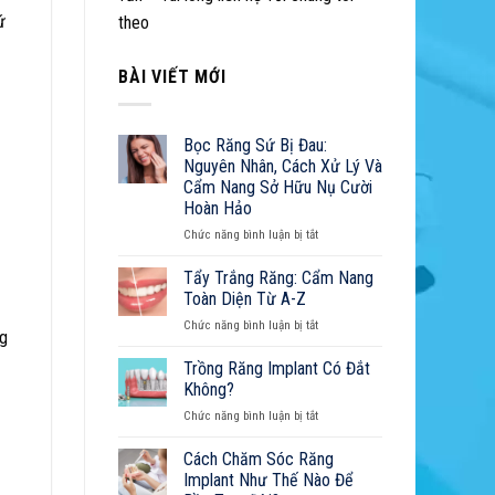
5
ứ
theo
Yếu
Tố
Quyết
BÀI VIẾT MỚI
Định
Tuổi
Thọ
Bọc Răng Sứ Bị Đau:
Răng
Nguyên Nhân, Cách Xử Lý Và
Implant
Cẩm Nang Sở Hữu Nụ Cười
Hoàn Hảo
ở
Chức năng bình luận bị tắt
Bọc
Răng
Tẩy Trắng Răng: Cẩm Nang
Sứ
Toàn Diện Từ A-Z
Bị
ở
Chức năng bình luận bị tắt
Đau:
ng
Tẩy
Nguyên
Trắng
Trồng Răng Implant Có Đắt
Nhân,
Răng:
Cách
Không?
Cẩm
Xử
ở
Chức năng bình luận bị tắt
Nang
Lý
Trồng
Toàn
Và
Răng
Cách Chăm Sóc Răng
Diện
Cẩm
Implant
Từ
Implant Như Thế Nào Để
Nang
Có
A-