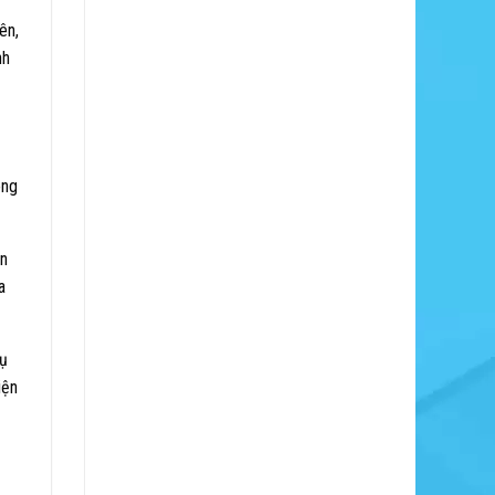
ên,
nh
ong
in
a
vụ
iện