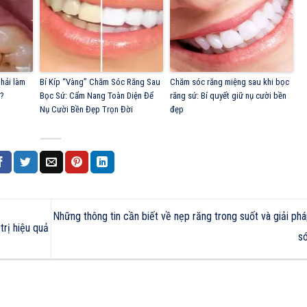
phải làm
Bí Kíp “Vàng” Chăm Sóc Răng Sau
Chăm sóc răng miệng sau khi bọc
g?
Bọc Sứ: Cẩm Nang Toàn Diện Để
răng sứ: Bí quyết giữ nụ cười bền
Nụ Cười Bền Đẹp Trọn Đời
đẹp
Những thông tin cần biết về nẹp răng trong suốt và giải p
rị hiệu quả
s