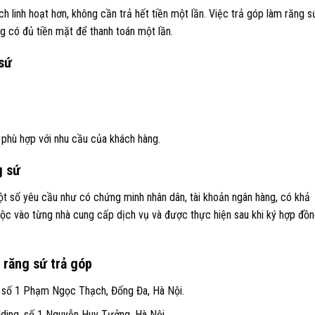
ch linh hoạt hơn, không cần trả hết tiền một lần. Việc trả góp làm răng s
g có đủ tiền mặt để thanh toán một lần.
 sứ
p phù hợp với nhu cầu của khách hàng.
g sứ
t số yêu cầu như có chứng minh nhân dân, tài khoản ngân hàng, có khả
uộc vào từng nhà cung cấp dịch vụ và được thực hiện sau khi ký hợp đồ
 răng sứ trả góp
x số 1 Phạm Ngọc Thạch, Đống Đa, Hà Nội.
lding, số 1 Nguyễn Huy Tưởng, Hà Nội.