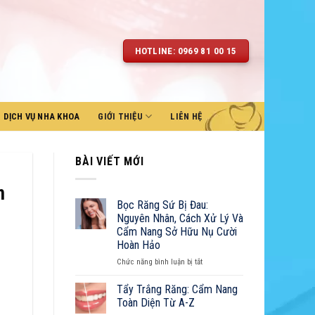
HOTLINE: 0969 81 00 15
DỊCH VỤ NHA KHOA
GIỚI THIỆU
LIÊN HỆ
BÀI VIẾT MỚI
n
Bọc Răng Sứ Bị Đau:
Nguyên Nhân, Cách Xử Lý Và
Cẩm Nang Sở Hữu Nụ Cười
Hoàn Hảo
ở
Chức năng bình luận bị tắt
Bọc
Răng
Tẩy Trắng Răng: Cẩm Nang
Sứ
Toàn Diện Từ A-Z
Bị