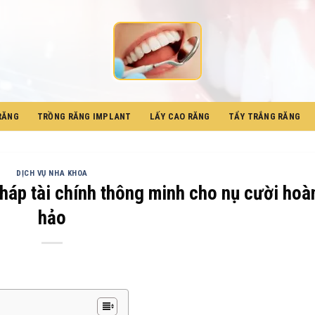
RĂNG
TRỒNG RĂNG IMPLANT
LẤY CAO RĂNG
TẨY TRẮNG RĂNG
DỊCH VỤ NHA KHOA
pháp tài chính thông minh cho nụ cười hoà
hảo