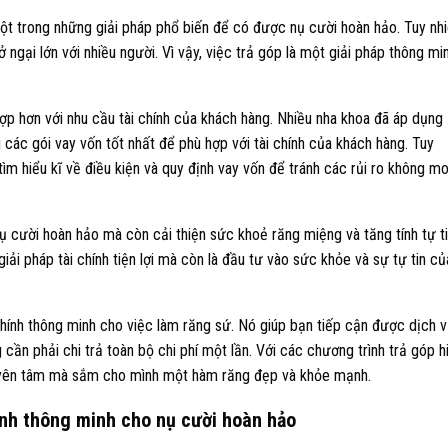
một trong những giải pháp phổ biến để có được nụ cười hoàn hảo. Tuy nhi
ở ngại lớn với nhiều người. Vì vậy, việc trả góp là một giải pháp thông mi
hợp hơn với nhu cầu tài chính của khách hàng. Nhiều nha khoa đã áp dụng
 các gói vay vốn tốt nhất để phù hợp với tài chính của khách hàng. Tuy
tìm hiểu kĩ về điều kiện và quy định vay vốn để tránh các rủi ro không m
nụ cười hoàn hảo mà còn cải thiện sức khoẻ răng miệng và tăng tính tự t
giải pháp tài chính tiện lợi mà còn là đầu tư vào sức khỏe và sự tự tin củ
i chính thông minh cho việc làm răng sứ. Nó giúp bạn tiếp cận được dịch 
ần phải chi trả toàn bộ chi phí một lần. Với các chương trình trả góp h
hể yên tâm mà sắm cho mình một hàm răng đẹp và khỏe mạnh.
ính thông minh cho nụ cười hoàn hảo