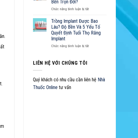
Sở
Bền Trọn Đời?
Đắt
Z
Hữu
ở
Chức năng bình luận bị tắt
Không?
Nụ
Cách
Cười
Chăm
Trồng Implant Được Bao
Hoàn
Sóc
Lâu? Độ Bền Và 5 Yếu Tố
Hảo
Răng
Quyết Định Tuổi Thọ Răng
Implant
ần.
Implant
Như
Thế
ở
uất
Chức năng bình luận bị tắt
Nào
Trồng
Để
Implant
Bền
Được
LIÊN HỆ VỚI CHÚNG TÔI
Trọn
Bao
Đời?
Lâu?
Độ
Quý khách có nhu cầu cần liên hệ
Nhà
Bền
t.
Thuốc Online
tư vấn
Và
5
Yếu
Tố
Quyết
Định
Tuổi
Thọ
làm
Răng
Implant