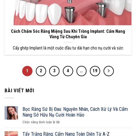
Cách Chăm Sóc Răng Miệng Sau Khi Trồng Implant: Cẩm Nang
Vàng Từ Chuyên Gia
Cấy ghép Implant là một cuộc đầu tư dài hạn cho nụ cười và sức
1
2
3
4
…
19
BÀI VIẾT MỚI
Bọc Răng Sứ Bị Đau: Nguyên Nhân, Cách Xử Lý Và Cẩm
Nang Sở Hữu Nụ Cười Hoàn Hảo
ở
Chức năng bình luận bị tắt
Bọc
Răng
Tẩy Trắng Răng: Cẩm Nang Toàn Diện Từ A-Z