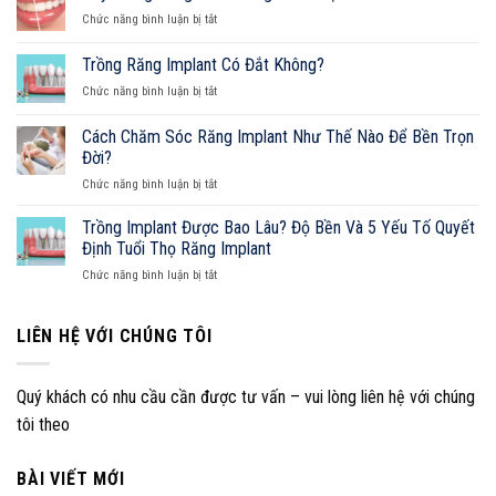
Sứ
ở
Chức năng bình luận bị tắt
Bị
Tẩy
Đau:
Trắng
Trồng Răng Implant Có Đắt Không?
Nguyên
Răng:
Nhân,
ở
Chức năng bình luận bị tắt
Cẩm
Cách
Trồng
Nang
Xử
Răng
Toàn
Cách Chăm Sóc Răng Implant Như Thế Nào Để Bền Trọn
Lý
Implant
Diện
Đời?
Và
Có
Từ
Cẩm
ở
Chức năng bình luận bị tắt
Đắt
A-
Nang
Cách
Không?
Z
Sở
Chăm
Trồng Implant Được Bao Lâu? Độ Bền Và 5 Yếu Tố Quyết
Hữu
Sóc
Định Tuổi Thọ Răng Implant
Nụ
Răng
Cười
ở
Chức năng bình luận bị tắt
Implant
Hoàn
Trồng
Như
Hảo
Implant
Thế
Được
LIÊN HỆ VỚI CHÚNG TÔI
Nào
Bao
Để
Lâu?
Bền
Độ
Trọn
Quý khách có nhu cầu cần được tư vấn – vui lòng liên hệ với chúng
Bền
Đời?
tôi theo
Và
5
Yếu
BÀI VIẾT MỚI
Tố