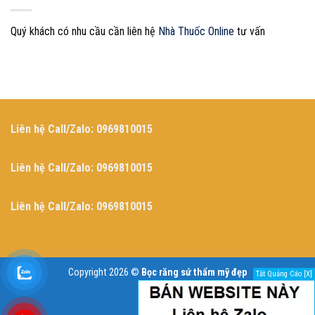
Bao
Để
Lâu?
Bền
Độ
Trọn
Quý khách có nhu cầu cần liên hệ
Nhà Thuốc Online
tư vấn
Bền
Đời?
Và
5
Yếu
Tố
Quyết
Định
Tuổi
Liên hệ Call/Zalo: 0969810015
Thọ
Răng
Implant
Liên hệ Call/Zalo: 0969810015
Liên hệ Call/Zalo: 0969810015
Copyright 2026 ©
Bọc răng sứ thẩm mỹ đẹp
Tắt Quảng Cáo [X]