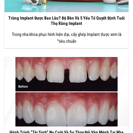
Trồng Implant Được Bao Lâu? Độ Bền Và 5 Yếu Tố Quyết Định Tuổi
Thọ Răng Implant
Trong nha khoa phục hình hiện đại, cấy ghép Implant được xem là
“tiêu chuẩn
Hành Trình “Tái Sinh” Nụ Cười Và Sự Thay Đổi Vận Mệnh Tại Nha