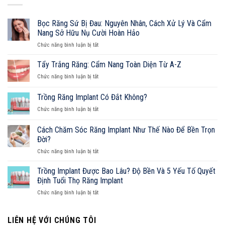
Quyết
Định
Tuổi
Bọc Răng Sứ Bị Đau: Nguyên Nhân, Cách Xử Lý Và Cẩm
Thọ
Nang Sở Hữu Nụ Cười Hoàn Hảo
Răng
ở
Implant
Chức năng bình luận bị tắt
Bọc
Răng
Tẩy Trắng Răng: Cẩm Nang Toàn Diện Từ A-Z
Sứ
ở
Chức năng bình luận bị tắt
Bị
Tẩy
Đau:
Trắng
Trồng Răng Implant Có Đắt Không?
Nguyên
Răng:
Nhân,
ở
Chức năng bình luận bị tắt
Cẩm
Cách
Trồng
Nang
Xử
Răng
Toàn
Cách Chăm Sóc Răng Implant Như Thế Nào Để Bền Trọn
Lý
Implant
Diện
Đời?
Và
Có
Từ
Cẩm
ở
Chức năng bình luận bị tắt
Đắt
A-
Nang
Cách
Không?
Z
Sở
Chăm
Trồng Implant Được Bao Lâu? Độ Bền Và 5 Yếu Tố Quyết
Hữu
Sóc
Định Tuổi Thọ Răng Implant
Nụ
Răng
Cười
ở
Chức năng bình luận bị tắt
Implant
Hoàn
Trồng
Như
Hảo
Implant
Thế
Được
LIÊN HỆ VỚI CHÚNG TÔI
Nào