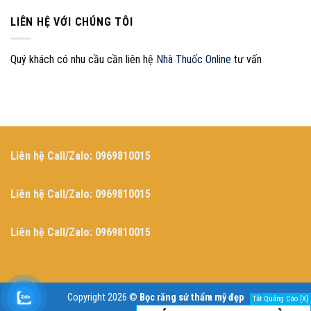
Hảo
Implant
Thế
Được
LIÊN HỆ VỚI CHÚNG TÔI
Nào
Bao
Để
Lâu?
Bền
Độ
Trọn
Quý khách có nhu cầu cần liên hệ
Nhà Thuốc Online
tư vấn
Bền
Đời?
Và
5
Yếu
Tố
Quyết
Định
Tuổi
Liên hệ Call/Zalo: 0969810015
Thọ
Răng
Implant
Liên hệ Call/Zalo: 0969810015
Liên hệ Call/Zalo: 0969810015
Copyright 2026 ©
Bọc răng sứ thẩm mỹ đẹp
Tắt Quảng Cáo [X]