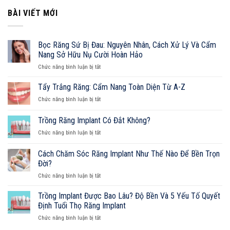
Yếu
BÀI VIẾT MỚI
Tố
Quyết
Định
Tuổi
Bọc Răng Sứ Bị Đau: Nguyên Nhân, Cách Xử Lý Và Cẩm
Thọ
Nang Sở Hữu Nụ Cười Hoàn Hảo
Răng
ở
Implant
Chức năng bình luận bị tắt
Bọc
Răng
Tẩy Trắng Răng: Cẩm Nang Toàn Diện Từ A-Z
Sứ
ở
Chức năng bình luận bị tắt
Bị
Tẩy
Đau:
Trắng
Trồng Răng Implant Có Đắt Không?
Nguyên
Răng:
Nhân,
ở
Chức năng bình luận bị tắt
Cẩm
Cách
Trồng
Nang
Xử
Răng
Toàn
Cách Chăm Sóc Răng Implant Như Thế Nào Để Bền Trọn
Lý
Implant
Diện
Đời?
Và
Có
Từ
Cẩm
ở
Chức năng bình luận bị tắt
Đắt
A-
Nang
Cách
Không?
Z
Sở
Chăm
Trồng Implant Được Bao Lâu? Độ Bền Và 5 Yếu Tố Quyết
Hữu
Sóc
Định Tuổi Thọ Răng Implant
Nụ
Răng
Cười
ở
Chức năng bình luận bị tắt
Implant
Hoàn
Trồng
Như