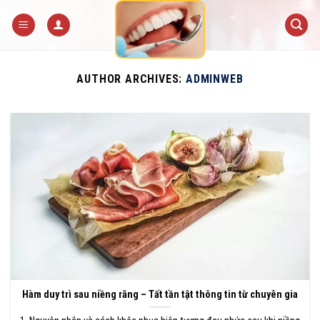
Skip
to
content
AUTHOR ARCHIVES:
ADMINWEB
Hàm duy trì sau niềng răng – Tất tần tật thông tin từ chuyên gia