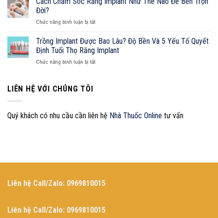
Cách Chăm Sóc Răng Implant Như Thế Nào Để Bền Trọn
Lý
Implant
Diện
Đời?
Và
Có
Từ
Cẩm
ở
Chức năng bình luận bị tắt
Đắt
A-
Nang
Cách
Không?
Z
Sở
Chăm
Trồng Implant Được Bao Lâu? Độ Bền Và 5 Yếu Tố Quyết
Hữu
Sóc
Định Tuổi Thọ Răng Implant
Nụ
Răng
Cười
ở
Chức năng bình luận bị tắt
Implant
Hoàn
Trồng
Như
Hảo
Implant
Thế
Được
LIÊN HỆ VỚI CHÚNG TÔI
Nào
Bao
Để
Lâu?
Bền
Độ
Trọn
Quý khách có nhu cầu cần liên hệ
Nhà Thuốc Online
tư vấn
Bền
Đời?
Và
5
Yếu
Tố
Quyết
Định
Tuổi
Liên hệ Call/Zalo: 0969810015
Thọ
Răng
Implant
Liên hệ Call/Zalo: 0969810015