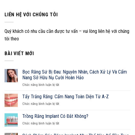
Hoàn
Trồng
Như
Hảo
Implant
Thế
Được
LIÊN HỆ VỚI CHÚNG TÔI
Nào
Bao
Để
Lâu?
Bền
Độ
Trọn
Quý khách có nhu cầu cần được tư vấn – vui lòng liên hệ với chúng
Bền
Đời?
tôi theo
Và
5
Yếu
BÀI VIẾT MỚI
Tố
Quyết
Định
Tuổi
Bọc Răng Sứ Bị Đau: Nguyên Nhân, Cách Xử Lý Và Cẩm
Thọ
Nang Sở Hữu Nụ Cười Hoàn Hảo
Răng
ở
Implant
Chức năng bình luận bị tắt
Bọc
Răng
Tẩy Trắng Răng: Cẩm Nang Toàn Diện Từ A-Z
Sứ
ở
Chức năng bình luận bị tắt
Bị
Tẩy
Đau:
Trắng
Trồng Răng Implant Có Đắt Không?
Nguyên
Răng:
Nhân,
ở
Chức năng bình luận bị tắt
Cẩm
Cách
Trồng
Nang
Xử
Răng
Toàn