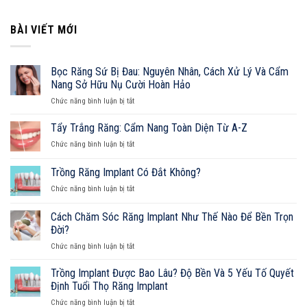
BÀI VIẾT MỚI
Bọc Răng Sứ Bị Đau: Nguyên Nhân, Cách Xử Lý Và Cẩm
Nang Sở Hữu Nụ Cười Hoàn Hảo
ở
Chức năng bình luận bị tắt
Bọc
Răng
Tẩy Trắng Răng: Cẩm Nang Toàn Diện Từ A-Z
Sứ
ở
Chức năng bình luận bị tắt
Bị
Tẩy
Đau:
Trắng
Trồng Răng Implant Có Đắt Không?
Nguyên
Răng:
Nhân,
ở
Chức năng bình luận bị tắt
Cẩm
Cách
Trồng
Nang
Xử
Răng
Toàn
Cách Chăm Sóc Răng Implant Như Thế Nào Để Bền Trọn
Lý
Implant
Diện
Đời?
Và
Có
Từ
Cẩm
ở
Chức năng bình luận bị tắt
Đắt
A-
Nang
Cách
Không?
Z
Sở
Chăm
Trồng Implant Được Bao Lâu? Độ Bền Và 5 Yếu Tố Quyết
Hữu
Sóc
Định Tuổi Thọ Răng Implant
Nụ
Răng
Cười
ở
Chức năng bình luận bị tắt
Implant