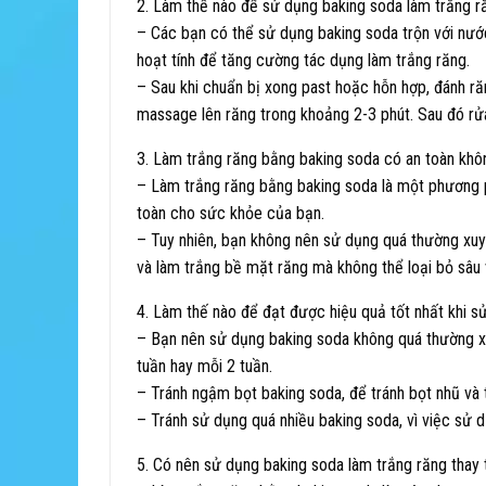
2. Làm thế nào để sử dụng baking soda làm trắng r
– Các bạn có thể sử dụng baking soda trộn với nước
hoạt tính để tăng cường tác dụng làm trắng răng.
– Sau khi chuẩn bị xong past hoặc hỗn hợp, đánh r
massage lên răng trong khoảng 2-3 phút. Sau đó rử
3. Làm trắng răng bằng baking soda có an toàn khô
– Làm trắng răng bằng baking soda là một phương p
toàn cho sức khỏe của bạn.
– Tuy nhiên, bạn không nên sử dụng quá thường xuy
và làm trắng bề mặt răng mà không thể loại bỏ sâu 
4. Làm thế nào để đạt được hiệu quả tốt nhất khi s
– Bạn nên sử dụng baking soda không quá thường x
tuần hay mỗi 2 tuần.
– Tránh ngậm bọt baking soda, để tránh bọt nhũ và
– Tránh sử dụng quá nhiều baking soda, vì việc sử 
5. Có nên sử dụng baking soda làm trắng răng thay 