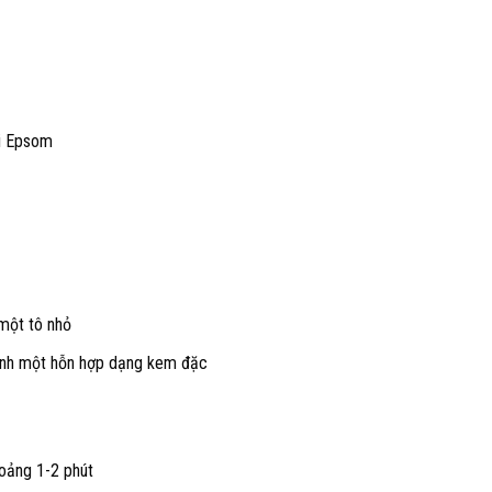
i Epsom
 một tô nhỏ
ành một hỗn hợp dạng kem đặc
oảng 1-2 phút