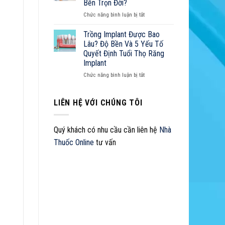
Sở
Bền Trọn Đời?
Đắt
Z
Hữu
ở
Chức năng bình luận bị tắt
Không?
Nụ
Cách
Cười
Chăm
Trồng Implant Được Bao
Hoàn
Sóc
Lâu? Độ Bền Và 5 Yếu Tố
Hảo
Răng
Quyết Định Tuổi Thọ Răng
Implant
Implant
Như
Thế
ở
Chức năng bình luận bị tắt
Nào
Trồng
Để
Implant
Bền
Được
LIÊN HỆ VỚI CHÚNG TÔI
Trọn
Bao
Đời?
Lâu?
Độ
Quý khách có nhu cầu cần liên hệ
Nhà
Bền
Thuốc Online
tư vấn
Và
5
Yếu
Tố
Quyết
Định
Tuổi
Thọ
Răng
Implant