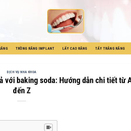
RĂNG
TRỒNG RĂNG IMPLANT
LẤY CAO RĂNG
TẨY TRẮNG RĂNG
DỊCH VỤ NHA KHOA
ả với baking soda: Hướng dẫn chi tiết từ 
đến Z