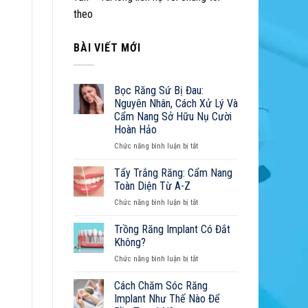
5
theo
Yếu
Tố
Quyết
BÀI VIẾT MỚI
Định
Tuổi
Thọ
Bọc Răng Sứ Bị Đau:
Răng
Nguyên Nhân, Cách Xử Lý Và
Implant
Cẩm Nang Sở Hữu Nụ Cười
Hoàn Hảo
ở
Chức năng bình luận bị tắt
Bọc
Răng
Tẩy Trắng Răng: Cẩm Nang
Sứ
Toàn Diện Từ A-Z
Bị
ở
Chức năng bình luận bị tắt
Đau:
Tẩy
Nguyên
Trắng
Trồng Răng Implant Có Đắt
Nhân,
Răng:
Cách
Không?
Cẩm
Xử
ở
Chức năng bình luận bị tắt
Nang
Lý
Trồng
Toàn
Và
Răng
Cách Chăm Sóc Răng
Diện
Cẩm
Implant
Từ
Implant Như Thế Nào Để
Nang
Có
A-