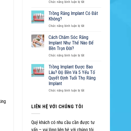
ở
Chức năng bình luận bị tắt
Đau:
Tẩy
Nguyên
Trắng
Trồng Răng Implant Có Đắt
Nhân,
Răng:
Cách
Không?
Cẩm
Xử
ở
Chức năng bình luận bị tắt
Nang
Lý
Trồng
Toàn
Và
Răng
Cách Chăm Sóc Răng
Diện
Cẩm
Implant
Từ
Implant Như Thế Nào Để
Nang
Có
A-
Sở
Bền Trọn Đời?
Đắt
Z
Hữu
ở
Chức năng bình luận bị tắt
Không?
Nụ
Cách
Cười
Chăm
Trồng Implant Được Bao
Hoàn
Sóc
Lâu? Độ Bền Và 5 Yếu Tố
Hảo
Răng
Quyết Định Tuổi Thọ Răng
Implant
Implant
Như
Thế
ở
Chức năng bình luận bị tắt
Nào
Trồng
Để
Implant
king
Bền
Được
LIÊN HỆ VỚI CHÚNG TÔI
Trọn
Bao
Đời?
Lâu?
Độ
Quý khách có nhu cầu cần được tư
Bền
vấn – vui lòng liên hệ với chúng tôi
Và