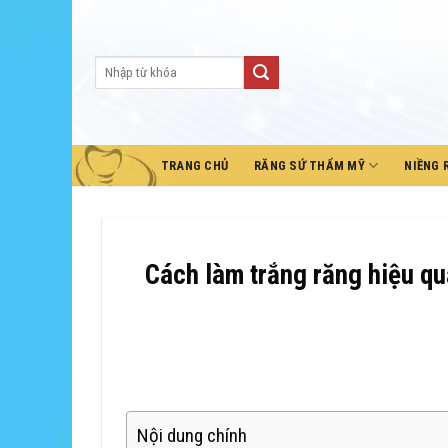
Skip
to
content
TRANG CHỦ
RĂNG SỨ THẨM MỸ
NIỀNG 
Cách làm trắng răng hiệu qu
Nội dung chính