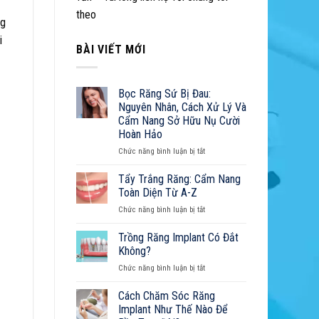
5
theo
ng
Yếu
Tố
i
Quyết
BÀI VIẾT MỚI
Định
Tuổi
Thọ
Bọc Răng Sứ Bị Đau:
Răng
Nguyên Nhân, Cách Xử Lý Và
Implant
Cẩm Nang Sở Hữu Nụ Cười
Hoàn Hảo
ở
Chức năng bình luận bị tắt
Bọc
Răng
Tẩy Trắng Răng: Cẩm Nang
Sứ
Toàn Diện Từ A-Z
Bị
ở
Chức năng bình luận bị tắt
Đau:
Tẩy
Nguyên
Trắng
Trồng Răng Implant Có Đắt
Nhân,
Răng:
Cách
Không?
Cẩm
Xử
ở
Chức năng bình luận bị tắt
Nang
Lý
Trồng
Toàn
Và
Răng
Cách Chăm Sóc Răng
Diện
Cẩm
Implant
Từ
Implant Như Thế Nào Để
Nang
Có
A-