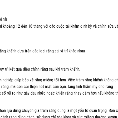
hểnh
dài khoảng 12 đến 18 tháng với các cuộc tái khám định kỳ và chỉnh sửa v
g khểnh dựa trên các loại răng sai vị trí khác nhau.
y trì kết quả điều chỉnh răng sau khi trám khểnh.
n nghiệp giúp bảo vệ răng miệng tốt hơn. Việc trám răng khểnh không ch
 răng, mà còn cải thiện nét mặt của bạn, tăng tính thẩm mỹ cho răng
t số rủi ro như gây đau nhức hoặc khiến răng nhạy cảm hơn nếu không t
 chọn lựa đúng chuyên gia trám răng cũng là một yếu tố quan trọng. Bên 
 đánh răng đúng cách, sử dụng chỉ nha khoa và súc miệng thường xuyên