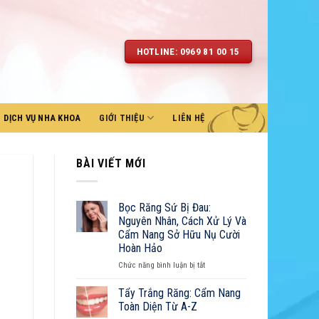
HOTLINE: 0969 81 00 15
DỊCH VỤ NHA KHOA
GIỚI THIỆU
LIÊN HỆ
BÀI VIẾT MỚI
Bọc Răng Sứ Bị Đau:
Nguyên Nhân, Cách Xử Lý Và
Cẩm Nang Sở Hữu Nụ Cười
Hoàn Hảo
ở
Chức năng bình luận bị tắt
Bọc
Răng
Tẩy Trắng Răng: Cẩm Nang
Sứ
Toàn Diện Từ A-Z
Bị