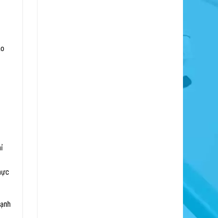
ào
ỉ
hực
cạnh