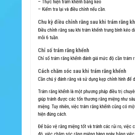
– Thực hiện trám khểnh bằng keo
– Kiểm tra lại và điều chỉnh nếu cần.
Chu kỳ điều chỉnh răng sau khi trám răng k
Điều chỉnh răng sau khi trám khểnh trung bình kéo 
mỗi 6 tuần.
Chỉ số trám răng khểnh
Chỉ số trám răng khểnh đánh giá mức độ cần trám răn
Cách chăm sóc sau khi trám răng khểnh
Cần chú ý đánh răng và sử dụng kẹp chỉnh hình để du
Trám răng khểnh là một phương pháp điều trị chuyê
giúp tránh được các tổn thương răng miệng như sâu
miệng. Tuy nhiên, việc trám răng khểnh cũng có mộ
hiện đúng cách.
Để bảo vệ răng miệng tốt và tránh các rủi ro, việc
đó, việc chăm sóc răng miệng hàng ngày bằng việc