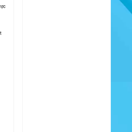
ược
t