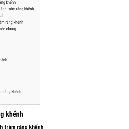
răng khểnh
bệnh trám răng khểnh
quả
rám răng khểnh
khỏe chung
khểnh
m răng khểnh
ng khểnh
nh trám răng khểnh