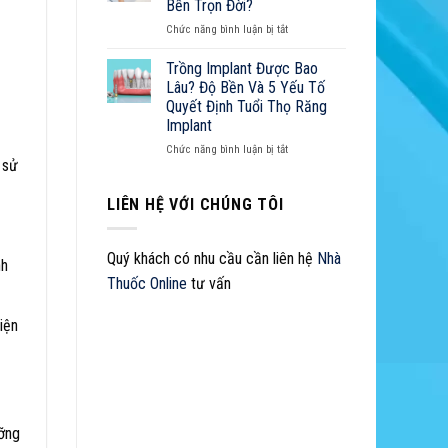
Sở
Bền Trọn Đời?
Đắt
Z
Hữu
ở
Chức năng bình luận bị tắt
Không?
Nụ
Cách
Cười
Chăm
Trồng Implant Được Bao
Hoàn
Sóc
Lâu? Độ Bền Và 5 Yếu Tố
Hảo
Răng
Quyết Định Tuổi Thọ Răng
Implant
Implant
Như
Thế
ở
Chức năng bình luận bị tắt
 sử
Nào
Trồng
Để
Implant
Bền
Được
LIÊN HỆ VỚI CHÚNG TÔI
Trọn
Bao
Đời?
Lâu?
Độ
Quý khách có nhu cầu cần liên hệ
Nhà
nh
Bền
Thuốc Online
tư vấn
Và
5
Yếu
iện
Tố
Quyết
Định
Tuổi
Thọ
Răng
ưỡng
Implant