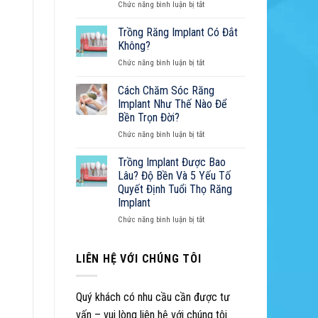
ở
Chức năng bình luận bị tắt
Đau:
Tẩy
Nguyên
Trắng
Trồng Răng Implant Có Đắt
Nhân,
Răng:
Cách
Không?
Cẩm
Xử
ở
Chức năng bình luận bị tắt
Nang
Lý
Trồng
Toàn
Và
Răng
Cách Chăm Sóc Răng
Diện
Cẩm
Implant
Từ
Implant Như Thế Nào Để
Nang
Có
A-
Sở
Bền Trọn Đời?
Đắt
Z
Hữu
ở
Chức năng bình luận bị tắt
Không?
Nụ
Cách
Cười
Chăm
Trồng Implant Được Bao
Hoàn
Sóc
Lâu? Độ Bền Và 5 Yếu Tố
Hảo
Răng
Quyết Định Tuổi Thọ Răng
Implant
Implant
Như
Thế
ở
Chức năng bình luận bị tắt
Nào
Trồng
Để
Implant
Bền
Được
LIÊN HỆ VỚI CHÚNG TÔI
Trọn
Bao
Đời?
Lâu?
Độ
Quý khách có nhu cầu cần được tư
Bền
vấn – vui lòng liên hệ với chúng tôi
Và