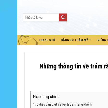
Skip
to
content
TRANG CHỦ
RĂNG SỨ THẨM MỸ
NIỀNG 
Những thông tin về trám r
Nội dung chính
5 điều cần biết về bệnh trám răng khểnh