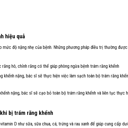
nh hiệu quả
ào mức độ nặng nhẹ của bệnh. Những phương pháp điều trị thường được
c răng hô, chỉnh răng có thể giúp phòng ngừa bệnh trám răng khểnh
ng khểnh nặng, bác sĩ sẽ thực hiện việc làm sạch toàn bộ trám răng khể
hểnh nặng, bác sĩ sẽ cạo bỏ toàn bộ trám răng khểnh và liên tục thực h
khi bị trám răng khểnh
vitamin D như sữa, sữa chua, cá, trứng và rau xanh để giúp cung cấp d