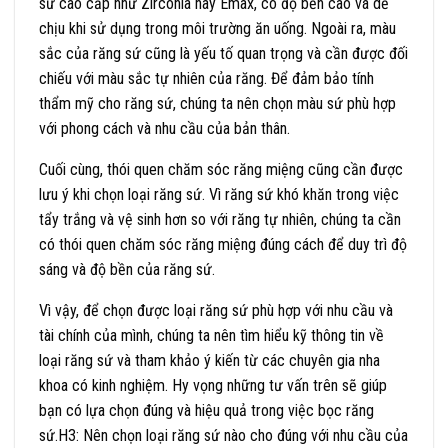
sứ cao cấp như Zirconia hay Emax, có độ bền cao và dễ
chịu khi sử dụng trong môi trường ăn uống. Ngoài ra, màu
sắc của răng sứ cũng là yếu tố quan trọng và cần được đối
chiếu với màu sắc tự nhiên của răng. Để đảm bảo tính
thẩm mỹ cho răng sứ, chúng ta nên chọn màu sứ phù hợp
với phong cách và nhu cầu của bản thân.
Cuối cùng, thói quen chăm sóc răng miệng cũng cần được
lưu ý khi chọn loại răng sứ. Vì răng sứ khó khăn trong việc
tẩy trắng và vệ sinh hơn so với răng tự nhiên, chúng ta cần
có thói quen chăm sóc răng miệng đúng cách để duy trì độ
sáng và độ bền của răng sứ.
Vì vậy, để chọn được loại răng sứ phù hợp với nhu cầu và
tài chính của mình, chúng ta nên tìm hiểu kỹ thông tin về
loại răng sứ và tham khảo ý kiến từ các chuyên gia nha
khoa có kinh nghiệm. Hy vọng những tư vấn trên sẽ giúp
bạn có lựa chọn đúng và hiệu quả trong việc bọc răng
sứ.H3: Nên chọn loại răng sứ nào cho đúng với nhu cầu của