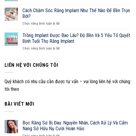
Cách
Trồng
Nang
Xử
Răng
Toàn
Cách Chăm Sóc Răng Implant Như Thế Nào Để Bền Trọn
Lý
Implant
Diện
Đời?
Và
Có
Từ
Cẩm
ở
Chức năng bình luận bị tắt
Đắt
A-
Nang
Cách
Không?
Z
Sở
Chăm
Trồng Implant Được Bao Lâu? Độ Bền Và 5 Yếu Tố Quyết
Hữu
Sóc
Định Tuổi Thọ Răng Implant
Nụ
Răng
Cười
ở
Chức năng bình luận bị tắt
Implant
Hoàn
Trồng
Như
Hảo
Implant
Thế
Được
LIÊN HỆ VỚI CHÚNG TÔI
Nào
Bao
Để
Lâu?
Bền
Độ
Trọn
Quý khách có nhu cầu cần được tư vấn – vui lòng liên hệ với chúng
Bền
Đời?
tôi theo
Và
5
Yếu
BÀI VIẾT MỚI
Tố
Quyết
Định
Tuổi
Bọc Răng Sứ Bị Đau: Nguyên Nhân, Cách Xử Lý Và Cẩm
Thọ
Nang Sở Hữu Nụ Cười Hoàn Hảo
Răng
ở
Implant
Chức năng bình luận bị tắt