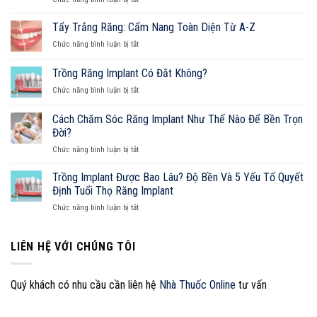
Bọc
Răng
Tẩy Trắng Răng: Cẩm Nang Toàn Diện Từ A-Z
Sứ
ở
Chức năng bình luận bị tắt
Bị
Tẩy
Đau:
Trắng
Trồng Răng Implant Có Đắt Không?
Nguyên
Răng:
Nhân,
ở
Chức năng bình luận bị tắt
Cẩm
Cách
Trồng
Nang
Xử
Răng
Toàn
Cách Chăm Sóc Răng Implant Như Thế Nào Để Bền Trọn
Lý
Implant
Diện
Đời?
Và
Có
Từ
Cẩm
ở
Chức năng bình luận bị tắt
Đắt
A-
Nang
Cách
Không?
Z
Sở
Chăm
Trồng Implant Được Bao Lâu? Độ Bền Và 5 Yếu Tố Quyết
Hữu
Sóc
Định Tuổi Thọ Răng Implant
Nụ
Răng
Cười
ở
Chức năng bình luận bị tắt
Implant
Hoàn
Trồng
Như
Hảo
Implant
Thế
Được
LIÊN HỆ VỚI CHÚNG TÔI
Nào
Bao
Để
Lâu?
Bền
Độ
Trọn
Quý khách có nhu cầu cần liên hệ
Nhà Thuốc Online
tư vấn
Bền
Đời?
Và
5