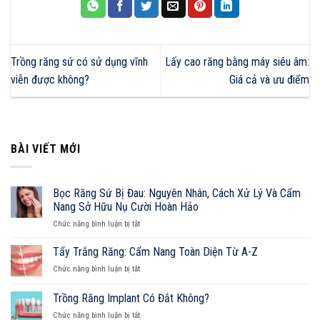
Trồng răng sứ có sử dụng vĩnh
Lấy cao răng bằng máy siêu âm:
viễn được không?
Giá cả và ưu điểm
BÀI VIẾT MỚI
Bọc Răng Sứ Bị Đau: Nguyên Nhân, Cách Xử Lý Và Cẩm
Nang Sở Hữu Nụ Cười Hoàn Hảo
ở
Chức năng bình luận bị tắt
Bọc
Răng
Tẩy Trắng Răng: Cẩm Nang Toàn Diện Từ A-Z
Sứ
ở
Chức năng bình luận bị tắt
Bị
Tẩy
Đau:
Trắng
Trồng Răng Implant Có Đắt Không?
Nguyên
Răng:
Nhân,
ở
Chức năng bình luận bị tắt
Cẩm