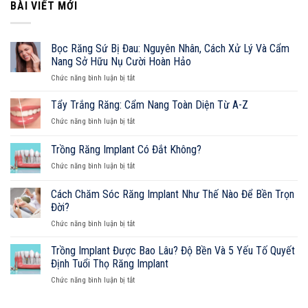
BÀI VIẾT MỚI
Tố
Quyết
Định
Tuổi
Bọc Răng Sứ Bị Đau: Nguyên Nhân, Cách Xử Lý Và Cẩm
Thọ
Nang Sở Hữu Nụ Cười Hoàn Hảo
Răng
ở
Implant
Chức năng bình luận bị tắt
Bọc
Răng
Tẩy Trắng Răng: Cẩm Nang Toàn Diện Từ A-Z
Sứ
ở
Chức năng bình luận bị tắt
Bị
Tẩy
Đau:
Trắng
Trồng Răng Implant Có Đắt Không?
Nguyên
Răng:
Nhân,
ở
Chức năng bình luận bị tắt
Cẩm
Cách
Trồng
Nang
Xử
Răng
Toàn
Cách Chăm Sóc Răng Implant Như Thế Nào Để Bền Trọn
Lý
Implant
Diện
Đời?
Và
Có
Từ
Cẩm
ở
Chức năng bình luận bị tắt
Đắt
A-
Nang
Cách
Không?
Z
Sở
Chăm
Trồng Implant Được Bao Lâu? Độ Bền Và 5 Yếu Tố Quyết
Hữu
Sóc
Định Tuổi Thọ Răng Implant
Nụ
Răng
Cười
ở
Chức năng bình luận bị tắt
Implant
Hoàn
Trồng
Như
Hảo
Implant
Thế