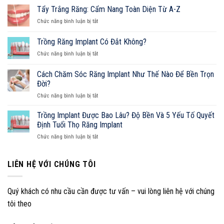
Răng
Tẩy Trắng Răng: Cẩm Nang Toàn Diện Từ A-Z
Sứ
ở
Chức năng bình luận bị tắt
Bị
Tẩy
Đau:
Trắng
Trồng Răng Implant Có Đắt Không?
Nguyên
Răng:
Nhân,
ở
Chức năng bình luận bị tắt
Cẩm
Cách
Trồng
Nang
Xử
Răng
Toàn
Cách Chăm Sóc Răng Implant Như Thế Nào Để Bền Trọn
Lý
Implant
Diện
Đời?
Và
Có
Từ
Cẩm
ở
Chức năng bình luận bị tắt
Đắt
A-
Nang
Cách
Không?
Z
Sở
Chăm
Trồng Implant Được Bao Lâu? Độ Bền Và 5 Yếu Tố Quyết
Hữu
Sóc
Định Tuổi Thọ Răng Implant
Nụ
Răng
Cười
ở
Chức năng bình luận bị tắt
Implant
Hoàn
Trồng
Như
Hảo
Implant
Thế
Được
LIÊN HỆ VỚI CHÚNG TÔI
Nào
Bao
Để
Lâu?
Bền
Độ
Trọn
Quý khách có nhu cầu cần được tư vấn – vui lòng liên hệ với chúng
Bền
Đời?
tôi theo
Và
5
Yếu